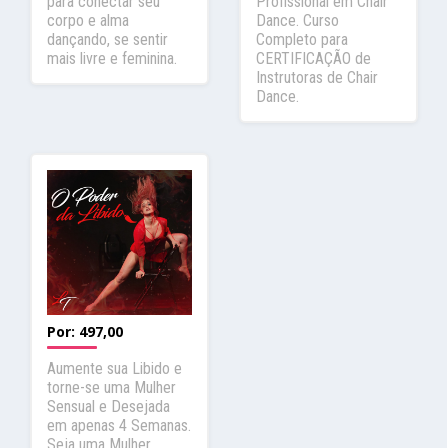
para conectar seu
Profissional em Chair
corpo e alma
Dance. Curso
dançando, se sentir
Completo para
mais livre e feminina.
CERTIFICAÇÃO de
Instrutoras de Chair
Dance.
Por:
497,00
Aumente sua Libido e
torne-se uma Mulher
Sensual e Desejada
em apenas 4 Semanas.
Seja uma Mulher