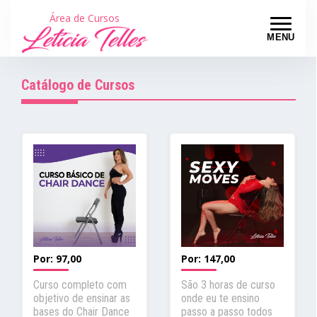
Área de Cursos
MENU
Catálogo de Cursos
Por:
97,00
Por:
147,00
Curso completo com
São 3 horas de curso
objetivo de ensinar as
onde eu te ensino
bases do Chair Dance
passo a passo todos