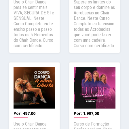
Use o Chair Dance
Supere os limites do
para se sentir mais
seu corpo e domine as
VIVA, SEGURA DE SI e
Acrobacias no Chair
SENSUAL. Neste
Dance. Neste Curso
Curso Completo eu te
Completo eu te ensino
ensino passo a passo
todas as Acrobacias
todos os 5 Elementos
que você pode fazer
do Chair Dance. Curso
com uma cadeira.
com certificado.
Curso com certificado.
Por:
497,00
Por:
1.997,00
Use o Chair Dance
Curso de Formação