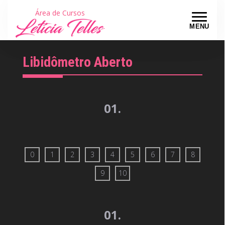
Área de Cursos
MENU
Libidômetro Aberto
01.
0
1
2
3
4
5
6
7
8
9
10
01.